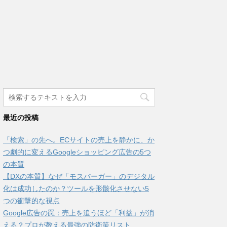
最近の投稿
「検索」の先へ。ECサイトの売上を静かに、か
つ劇的に変えるGoogleショッピング広告の5つ
の本質
【DXの本質】なぜ「モスバーガー」のデジタル
化は成功したのか？ツールを形骸化させない5
つの衝撃的な視点
Google広告の罠：売上を追うほど「利益」が消
える？プロが教える最強の防衛策リスト