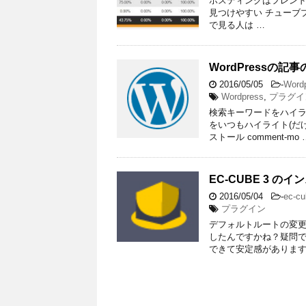
ホスティングはフレンドサ
見つけやすい チューブプ
で見る人は …
WordPressの
2016/05/05
-
Word
Wordpress
,
プラグイ
検索キーワードをハイ
をいつもハイライト(だ
ストール comment-mo 
EC-CUBE 3 の
2016/05/04
-
ec-cu
プラグイン
デフォルトルートの変
したんですかね？疑問です
できて安定感があります