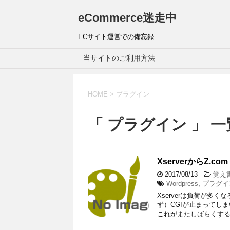
eCommerce迷走中
ECサイト運営での備忘録
当サイトのご利用方法
HOME
>
プラグイン
「 プラグイン 」 一
XserverからZ
2017/08/13
-
覚え
Wordpress
,
プラグイ
Xserverは負荷が
ず）CGIが止まってし
これがまたしばらくする