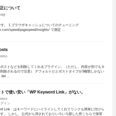
ら修正について
nagi
多いです。 1.ブラウザキャッシュについてのチューニング
ogle.com/speed/pagespeed/insights/ で測定 …
osts
press
のポストなどを削除してくれるプラグイン。（ただし、内容が別でもタ
削除されるので注意） デフォルトだとポストタイプが3種類しかない
el …
で使い安い「WP Keyword Link」がない。
press
ラグイン
word Link はキーワードにハイライトしてくれてリンクも簡単に付けら
す。 しかし、公式から消されておりいろいろ探した所こちらで保管