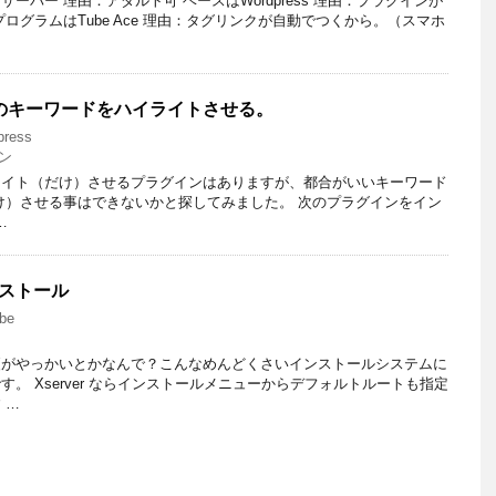
ーバー 理由：アダルト可 ベースはWordpress 理由：プラグインが
ログラムはTube Ace 理由：タグリンクが自動でつくから。（スマホ
記事のキーワードをハイライトさせる。
press
ン
ライト（だけ）させるプラグインはありますが、都合がいいキーワード
け）させる事はできないかと探してみました。 次のプラグインをイン
…
インストール
be
更がやっかいとかなんで？こんなめんどくさいインストールシステムに
。 Xserver ならインストールメニューからデフォルトルートも指定
 …