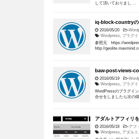
して頂いておりまし …
iq-block-count
2016/05/20
-
Word
Wordpress
,
プラグイ
参照元 https://wordpress.
http://geolite.maxmind
baw-post-views
2016/05/19
-
Word
Wordpress
,
プラグイ
WordPressのプラグイ
合せをしましたら次の様なア
アダルトアフィリ
2016/05/18
-
アフ
Wordpress
,
アダルト