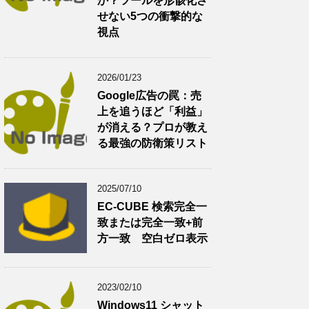
か？ツールを形骸化さ
せない5つの衝撃的な
視点
2026/01/23
Google広告の罠：売
上を追うほど「利益」
が消える？プロが教え
る最強の防衛策リスト
2025/07/10
EC-CUBE 検索完全一
致または完全一致+前
方一致 空白ゼロ表示
2023/02/10
Windows11 シャット