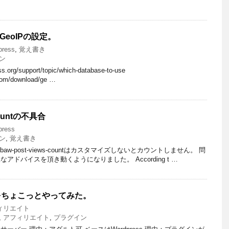
ryのGeoIPの設定。
press
,
覚え書き
ン
org/support/topic/which-database-to-use
.com/download/ge …
-countの不具合
press
ン
,
覚え書き
ンbaw-post-views-countはカスタマイズしないとカウントしません。 問
ドバイスを頂き動くようになりました。 According t …
をちょこっとやってみた。
ィリエイト
,
アフィリエイト
,
プラグイン