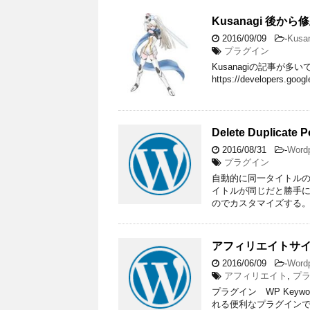
Kusanagi 後か
2016/09/09
-
Kusa
プラグイン
Kusanagiの記事が
https://developers.go
Delete Duplicate P
2016/08/31
-
Word
プラグイン
自動的に同一タイトル
イトルが同じだと勝手に
のでカスタマイズする。 d
アフィリエイトサイト
2016/06/09
-
Word
アフィリエイト
,
プ
プラグイン WP Key
れる便利なプラグインで