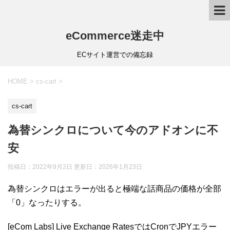
eCommerce迷走中
ECサイト運営での備忘録
HOME
>
cs-cart
>
cs-cart
為替シンクロについて今のアドオンに不
安
投稿日：2022年9月2日 更新日：
2026年1月23日
為替シンクロはエラーが出ると極端な話商品の価格が全部
「0」なったりする。
[eCom Labs] Live Exchange RatesではCronでJPYエラー