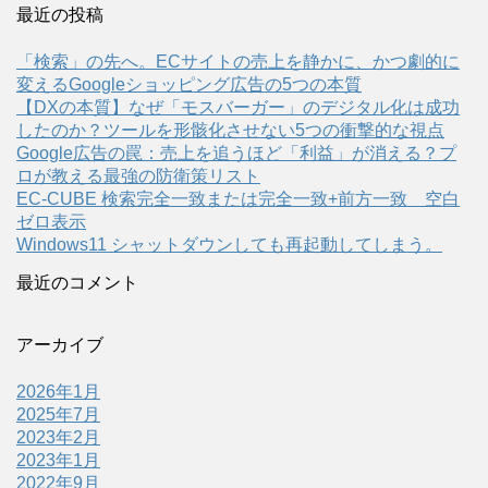
最近の投稿
「検索」の先へ。ECサイトの売上を静かに、かつ劇的に
変えるGoogleショッピング広告の5つの本質
【DXの本質】なぜ「モスバーガー」のデジタル化は成功
したのか？ツールを形骸化させない5つの衝撃的な視点
Google広告の罠：売上を追うほど「利益」が消える？プ
ロが教える最強の防衛策リスト
EC-CUBE 検索完全一致または完全一致+前方一致 空白
ゼロ表示
Windows11 シャットダウンしても再起動してしまう。
最近のコメント
アーカイブ
2026年1月
2025年7月
2023年2月
2023年1月
2022年9月