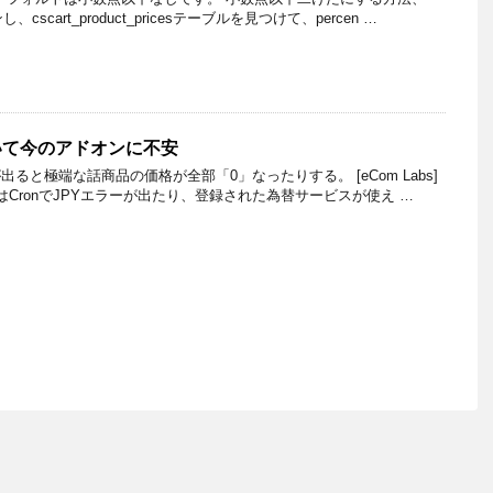
し、cscart_product_pricesテーブルを見つけて、percen …
いて今のアドオンに不安
ると極端な話商品の価格が全部「0」なったりする。 [eCom Labs]
RatesではCronでJPYエラーが出たり、登録された為替サービスが使え …