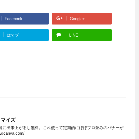
Facebook
Google+
はてブ
LINE
タマイズ
麗に出来上がるし無料。これ使って定期的にほぼプロ並みのバナーが
w.canva.com/