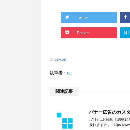
Twitter
B!
Pocket
-
cs-cart
執筆者：
ec
関連記事
バナー広告のカス
↓これはお勧め！結構綺
張れますわ。 https://ww