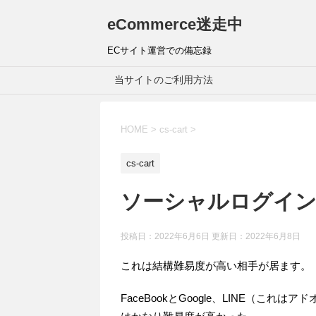
eCommerce迷走中
ECサイト運営での備忘録
当サイトのご利用方法
HOME
>
cs-cart
>
cs-cart
ソーシャルログイン
投稿日：2022年6月6日 更新日：
2022年6月8日
これは結構難易度が高い相手が居ます。
FaceBookとGoogle、LINE（これは