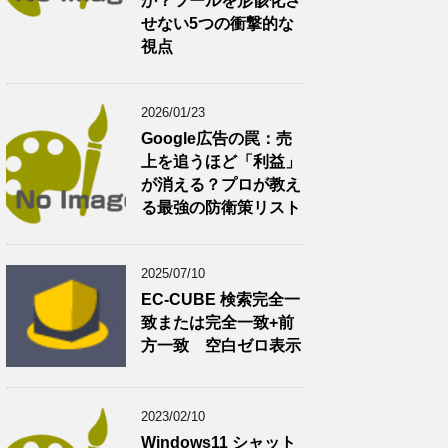
か？ツールを形骸化さ
せない5つの衝撃的な
視点
2026/01/23
Google広告の罠：売
上を追うほど「利益」
が消える？プロが教え
る最強の防衛策リスト
2025/07/10
EC-CUBE 検索完全一
致または完全一致+前
方一致 空白ゼロ表示
2023/02/10
Windows11 シャット