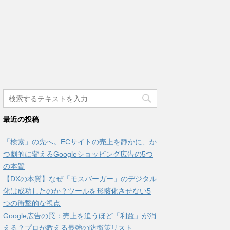
最近の投稿
「検索」の先へ。ECサイトの売上を静かに、か
つ劇的に変えるGoogleショッピング広告の5つ
の本質
【DXの本質】なぜ「モスバーガー」のデジタル
化は成功したのか？ツールを形骸化させない5
つの衝撃的な視点
Google広告の罠：売上を追うほど「利益」が消
える？プロが教える最強の防衛策リスト