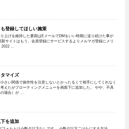
ても登録してほしい施策
り上げを維持した要因はEメールでDMをいい時期に送り続けた事が
回新サイトはもう、会員登録にサービスするよりメルマガ登録にメリ
022 …
スタマイズ
が小さい関係で操作性を注意しないとかったるくて相手にしてくれなく
考えたがフローティングメニューを画面下に追加した。 やや、不具
の場合）が …
以下を追加
引のデフォルトは小数点以下なしです。 小数点以下二けたにする方法、