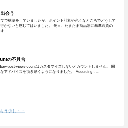
に出会う
格を円建てで構築をしていましたが、ポイント計算や色々なところでどうして
行かないと感じてはいました。 先日、たまたま商品別に基準通貨の
オ …
-countの不具合
ンbaw-post-views-countはカスタマイズしないとカウントしません。 問
ドバイスを頂き動くようになりました。 According t …
てもう少し・・