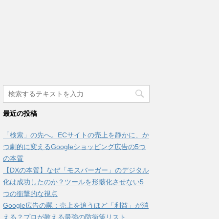
最近の投稿
「検索」の先へ。ECサイトの売上を静かに、か
つ劇的に変えるGoogleショッピング広告の5つ
の本質
【DXの本質】なぜ「モスバーガー」のデジタル
化は成功したのか？ツールを形骸化させない5
つの衝撃的な視点
Google広告の罠：売上を追うほど「利益」が消
える？プロが教える最強の防衛策リスト