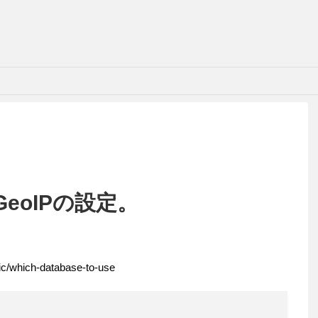
yのGeoIPの設定。
c/which-database-to-use