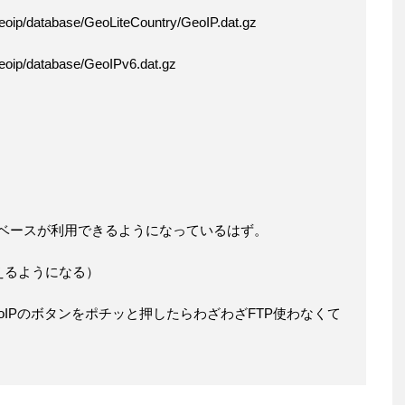
geoip/database/GeoLiteCountry/GeoIP.dat.gz
geoip/database/GeoIPv6.dat.gz
タベースが利用できるようになっているはず。
が使えるようになる）
y のGeoIPのボタンをポチッと押したらわざわざFTP使わなくて