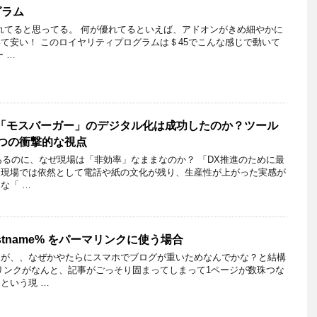
グラム
に優れてると思ってる。 何が優れてるといえば、アドオンがきめ細やかに
て安い！ このロイヤリティプログラムは＄45でこんな感じで動いて
 …
「モスバーガー」のデジタル化は成功したのか？ツール
つの衝撃的な視点
はあるのに、なぜ現場は「非効率」なままなのか？ 「DX推進のために最
、現場では依然として電話や紙の文化が残り、生産性が上がった実感が
な「 …
postname% をパーマリンクに使う場合
すが、、なぜかやたらにスマホでブログが重いためなんでかな？と結構
リンクがなんと、記事がごっそり固まってしまって1ページが数珠つな
という現 …