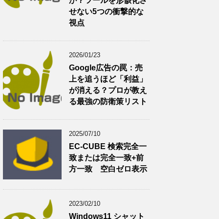
か？ツールを形骸化さ
せない5つの衝撃的な
視点
2026/01/23
Google広告の罠：売
上を追うほど「利益」
が消える？プロが教え
る最強の防衛策リスト
2025/07/10
EC-CUBE 検索完全一
致または完全一致+前
方一致 空白ゼロ表示
2023/02/10
Windows11 シャット