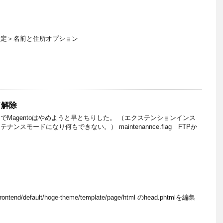
設定＞名前と住所オプション
ド解除
でMagentoはやめようと早とちりした。 （エクステンションインス
ンスモードになり何もできない。） maintenannce.flag FTPか
/frontend/default/hoge-theme/template/page/html のhead.phtmlを編集