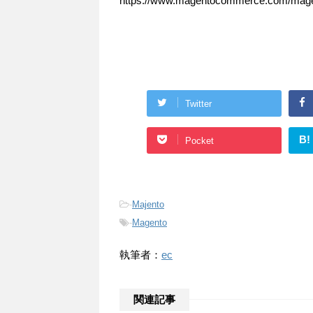
https://www.magentocommerce.com/magent
Twitter
B!
Pocket
-
Majento
-
Magento
執筆者：
ec
関連記事