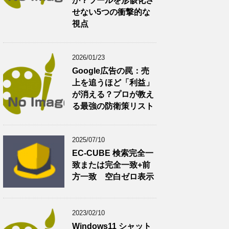
か？ツールを形骸化さ
せない5つの衝撃的な
視点
2026/01/23
Google広告の罠：売
上を追うほど「利益」
が消える？プロが教え
る最強の防衛策リスト
2025/07/10
EC-CUBE 検索完全一
致または完全一致+前
方一致 空白ゼロ表示
2023/02/10
Windows11 シャット