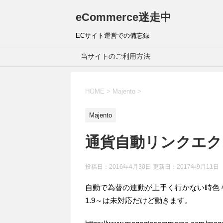
eCommerce迷走中
ECサイト運営での備忘録
当サイトのご利用方法
HOME
>
Majento
>
Majento
通貨自動リンクエク
投稿日：2016年4月30日 更新日：
2017年9月11日
自動で為替の連動が上手く行かない時色々調べ
1.9～は未対応だけど動きます。