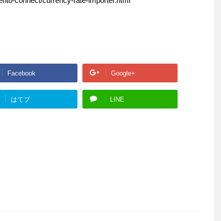
o-connect/currency-rate-importer.html
Facebook
Google+
はてブ
LINE