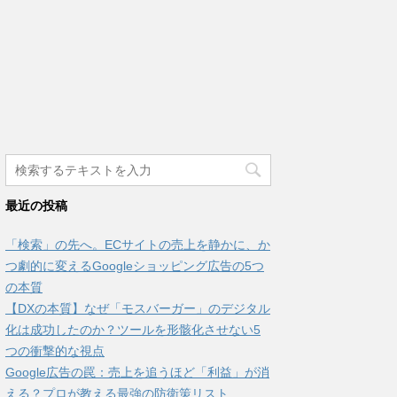
最近の投稿
「検索」の先へ。ECサイトの売上を静かに、か
つ劇的に変えるGoogleショッピング広告の5つ
の本質
【DXの本質】なぜ「モスバーガー」のデジタル
化は成功したのか？ツールを形骸化させない5
つの衝撃的な視点
Google広告の罠：売上を追うほど「利益」が消
える？プロが教える最強の防衛策リスト